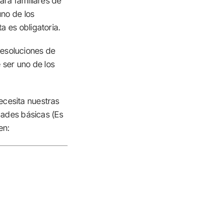
ara familiares de
uno de los
 es obligatoria.
resoluciones de
 ser uno de los
cesita nuestras
dades básicas (Es
en: