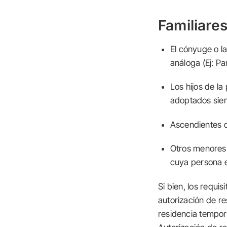
Familiare
El cónyuge o l
análoga (Ej: P
Los hijos de la
adoptados sie
Ascendientes d
Otros menores 
cuya persona e
Si bien, los requi
autorización de re
residencia tempora