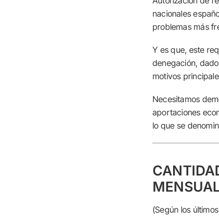
Autorización de r
nacionales españo
problemas más fre
Y es que, este re
denegación, dado 
motivos principale
Necesitamos demo
aportaciones econ
lo que se denomi
CANTIDA
MENSUA
(Según los último